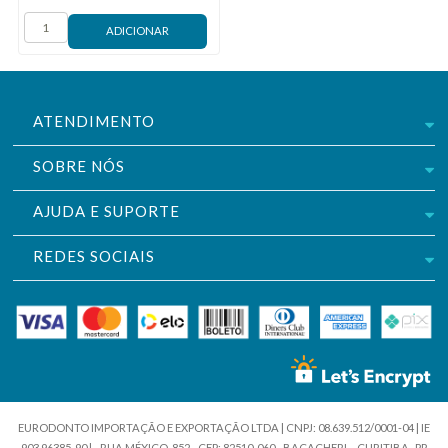
ATENDIMENTO
SOBRE NÓS
AJUDA E SUPORTE
REDES SOCIAIS
EURODONTO IMPORTAÇÃO E EXPORTAÇÃO LTDA | CNPJ: 08.639.512/0001-04 | IE
903.96385-90 | - RUA MÉXICO, 852 - CEP: 82510-060 - BACACHERI – CURITIBA- PR