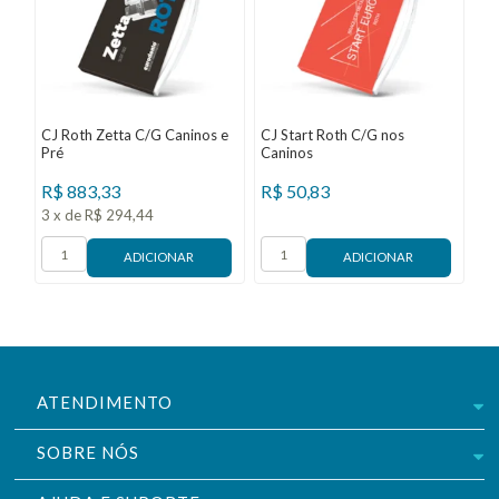
CJ Roth Zetta C/G Caninos e
CJ Start Roth C/G nos
Re
Pré
Caninos
R$
883,33
R$
50,83
R
3
x
de
R$ 294,44
ATENDIMENTO
SOBRE NÓS