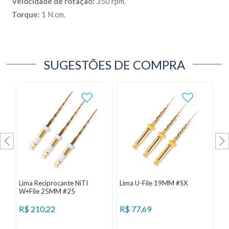
Velocidade de rotação:
350 rpm.
Torque:
1 N.cm.
SUGESTÕES DE COMPRA
Lima Reciprocante NiTI
Lima U-File 19MM #SX
Li
W+File 25MM #25
R$
210,22
R$
77,69
R