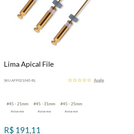
Lima Apical File
SKU AFP021045-BL
Avalie
#45 - 21mm
#45 - 31mm
#45 - 25mm
Avise-me
Avise-me
Avise-me
R$ 191,11