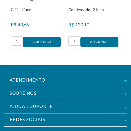
C-File 21mm
Condensador 21mm
Es
R$
43,66
R$
120,10
R
ATENDIMENTO
SOBRE NÓS
AJUDA E SUPORTE
REDES SOCIAIS