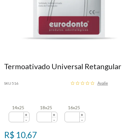
Termoativado Universal Retangular
SKU 516
Avalie
14x25
18x25
16x25
+
+
+
-
-
-
R$ 10,67