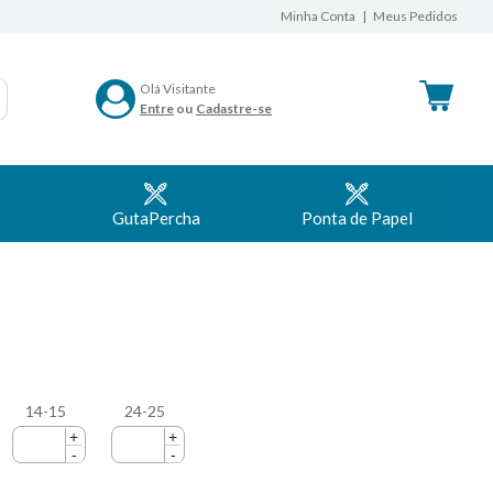
Minha Conta
|
Meus Pedidos
Olá
Visitante
Entre
Cadastre-se
GutaPercha
Ponta de Papel
14-15
24-25
+
+
-
-