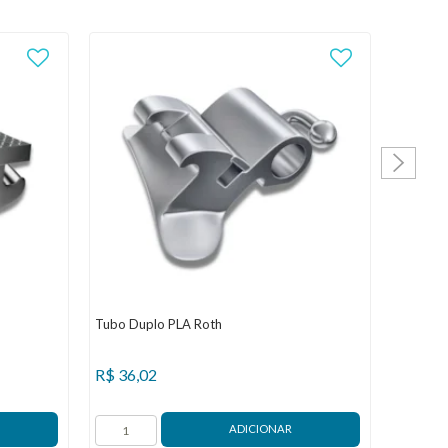
Tubo Duplo PLA Roth
Tubo Ed
R$
36,02
R$
22,