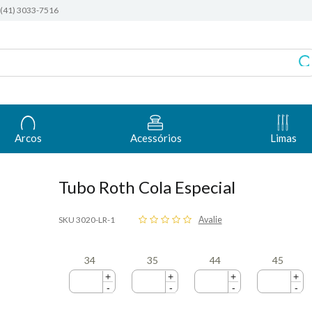
(41) 3033-7516
Arcos
Acessórios
Limas
Tubo Roth Cola Especial
SKU 3020-LR-1
Avalie
34
35
44
45
+
+
+
+
-
-
-
-